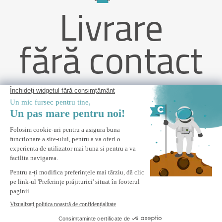
Livrare
fără contact
Pânză de acoperiș gri antracit 300 x 300 cm pentru pergola
MIRA
ANUNȚĂ-MĂ
Anunta-ma cand acest produs revine in stoc.
Plata Securizata