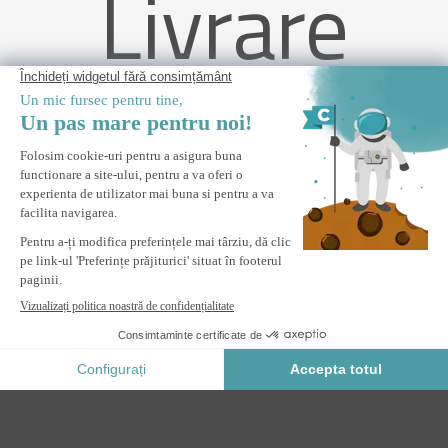
Livrare
fără
contact
Bază parasolar KERI - Set de 4 suporturi de greutate din
plastic negru
ANUNȚĂ-MĂ
Anunta-ma cand acest produs revine in stoc.