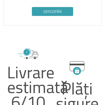
DESCOPĂR
Livrare
estimată
Plăți
6/10
sigure