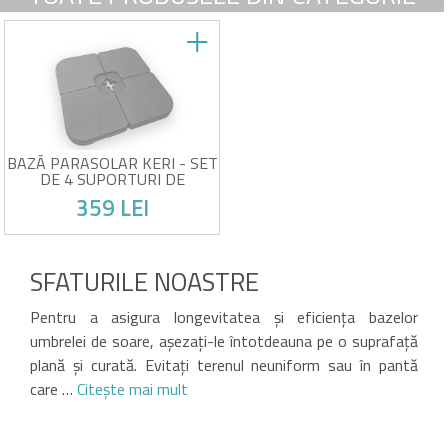
BAZĂ PARASOLAR KERI - SET
DE 4 SUPORTURI DE
GREUTATE DIN PLASTIC
359 LEI
NEGRU
Set de 4 greutăți pentru
umbrelă
SFATURILE NOASTRE
Compatibil cu umbrele de 2,5
x 2,5 m și 3 x 3 m
Victima propriului succes!
Culoare neagră
Pentru a asigura longevitatea și eficiența bazelor
Plastic rezistent
umbrelei de soare, așezați-le întotdeauna pe o suprafață
plană și curată. Evitați terenul neuniform sau în pantă
care …
Citeşte mai mult