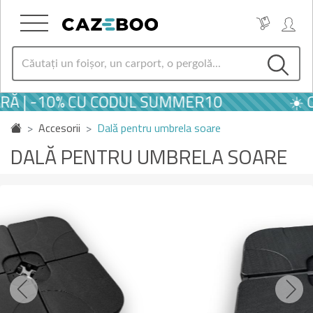
RĂ | -10% CU CODUL SUMMER10
☀️ O
Accesorii
Dală pentru umbrela soare
DALĂ PENTRU UMBRELA SOARE
Previous
Next