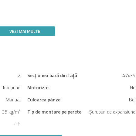
VEZI MAI MULTE
2
Secțiunea bară din față
47x35
Tracţiune
Motorizat
Nu
Manual
Culoarea pânzei
Bej
35 kg/m²
Tip de montare pe perete
Șuruburi de expansiune
4 h