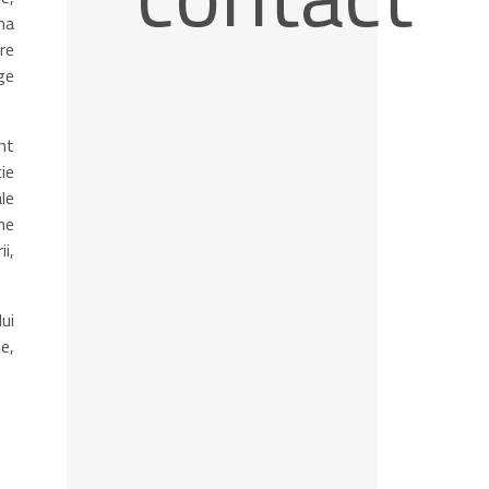
ina
re
ge
nt
ție
le
me
i,
ui
te,