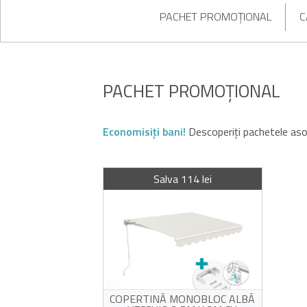
PACHET PROMOȚIONAL
C
PACHET PROMOȚIONAL
Economisiți bani!
Descoperiți pachetele aso
Salva 114 lei
COPERTINĂ MONOBLOC ALBĂ