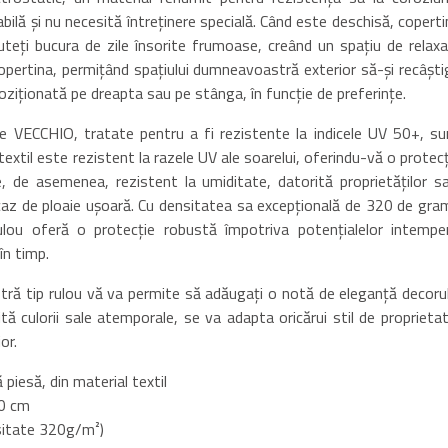
abilă și nu necesită întreținere specială. Când este deschisă, copert
teți bucura de zile însorite frumoase, creând un spațiu de relaxa
copertina, permițând spațiului dumneavoastră exterior să-și recâști
ziționată pe dreapta sau pe stânga, în funcție de preferințe.
re VECCHIO, tratate pentru a fi rezistente la indicele UV 50+, su
textil este rezistent la razele UV ale soarelui, oferindu-vă o protec
, de asemenea, rezistent la umiditate, datorită proprietăților sa
n caz de ploaie ușoară. Cu densitatea sa excepțională de 320 de gra
lou oferă o protecție robustă împotriva potențialelor intemperi
în timp.
astră tip rulou vă va permite să adăugați o notă de eleganță decorul
rită culorii sale atemporale, se va adapta oricărui stil de proprieta
or.
piesă, din material textil
00 cm
nsitate 320g/m²)