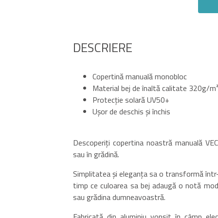
DESCRIERE
Copertină manuală monobloc
Material bej de înaltă calitate 320g/m
Protecție solară UV50+
Ușor de deschis și închis
Descoperiți copertina noastră manuală VECC
sau în grădină.
Simplitatea și eleganța sa o transformă într-
timp ce culoarea sa bej adaugă o notă mod
sau grădina dumneavoastră.
Fabricată din aluminiu vopsit în câmp elec