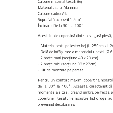
Culoare material textil: Bej
Material cadru: Aluminiu
Culoare cadru: Alb
Suprafață acoperită: 5 m²
Înclinare: De la 30° la 100°
Acest kit de copertină dintr-o singură piesă,
- Material textil poliester bej (L. 250cm x l.
- Rolă de înfășurare a materialului textil (Ø
- 2 brațe mari (secțiune 48 x 29 cm)
- 2 brațe mici (secțiune 38 x 22cm)
- Kit de montare pe perete
Pentru un confort maxim, copertina noastră d
de la 30° la 100°. Această caracteristică 
momente ale zilei, creând umbra perfectă p
copertinei, țesăturile noastre hidrofuge a
prevenind decolorarea.