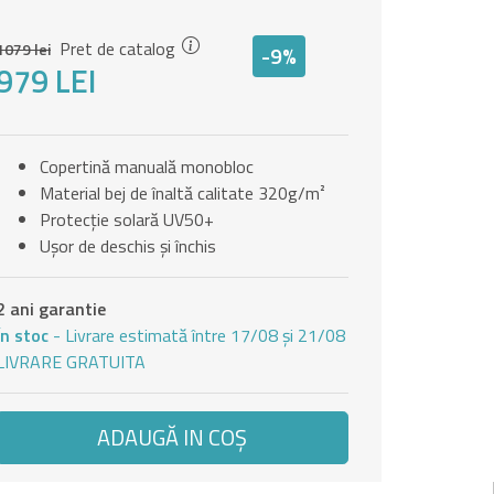
Pret de catalog
1079 lei
-9%
979 LEI
Copertină manuală monobloc
Material bej de înaltă calitate 320g/m²
Protecție solară UV50+
Ușor de deschis și închis
2 ani garantie
În stoc
- Livrare estimată între 17/08 și 21/08
LIVRARE GRATUITA
ADAUGĂ IN COŞ