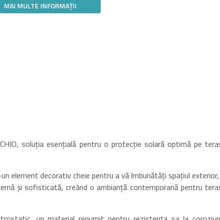
MAI MULTE INFORMAȚII
²
HIO, soluția esențială pentru o protecție solară optimă pe tera
un element decorativ cheie pentru a vă îmbunătăți spațiul exterior, 
ernă și sofisticată, creând o ambianță contemporană pentru tera
trostatic, un material renumit pentru rezistența sa la coroziun