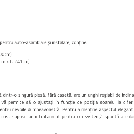
 pentru auto-asamblare și instalare, conține:
 200cm)
 6cm x L. 241cm)
intr-o singură piesă, fără casetă, are un unghi reglabil de înclina
vă permite să o ajustați în funcție de poziția soarelui la diferi
entru nevoile dumneavoastră. Pentru a menține aspectul elegant 
u fost supuse unui tratament pentru o rezistență sporită a culori