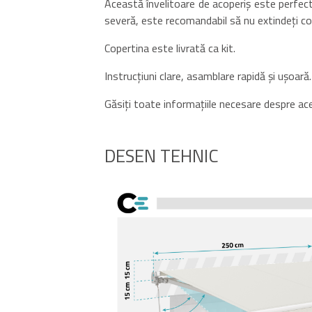
Această învelitoare de acoperiș este perfect
severă, este recomandabil să nu extindeți co
Copertina este livrată ca kit.
Instrucțiuni clare, asamblare rapidă și ușoară.
Găsiți toate informațiile necesare despre aces
DESEN TEHNIC