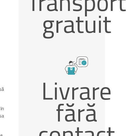
Transport
gratuit
Livrare
să
fără
în
sa
contact
e,