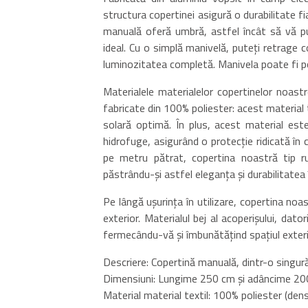
structura copertinei asigură o durabilitate fi
manuală oferă umbră, astfel încât să vă pu
ideal. Cu o simplă manivelă, puteți retrage 
luminozitatea completă. Manivela poate fi po
Materialele materialelor copertinelor noast
fabricate din 100% poliester: acest material 
solară optimă. În plus, acest material este
hidrofuge, asigurând o protecție ridicată î
pe metru pătrat, copertina noastră tip ru
păstrându-și astfel eleganța și durabilitatea 
Pe lângă ușurința în utilizare, copertina no
exterior. Materialul bej al acoperișului, dato
fermecându-vă și îmbunătățind spațiul exteri
Descriere: Copertină manuală, dintr-o singură 
Dimensiuni: Lungime 250 cm și adâncime 2
Material material textil: 100% poliester (de