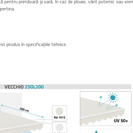
ă pentru primăvară și vară. În caz de ploaie, vânt puternic sau vre
pertina.
t produs în specificațiile tehnice.