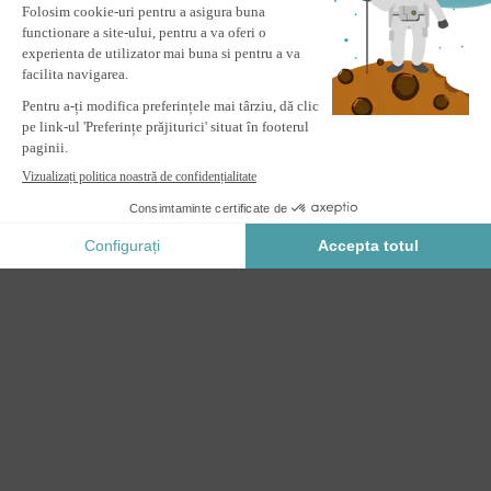
fără
contact
Copertina monobloc VECCHIO Gri 3m x 2,5m
ADAUGĂ IN COŞ
Plata Securizata