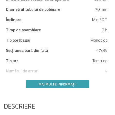
Diametrul tubului de bobinare
70 mm
Înclinare
Min 30 °
Timp de asamblare
2 h
Tip portbagaj
Monobloc
Secțiunea bară din față
47x35
Tip arc
Tensiune
Numărul de arcuri
4
MAI MULTE INFORMAȚII
DESCRIERE