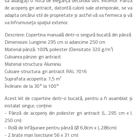
să adăugați o notă de eleganță decorului dvs. exterior. Pânza
de acoperiș gri antracit, datorită culorii sale atemporale, se va
adapta oricărui stil de proprietate și astfel vă va fermeca și vă
va înfrumuseța spațiul exterior.
Descriere: Copertina manuală dintr-o singură bucată din pânză
Dimensiuni: Lungime 295 cm si adancime 250 cm
Material pânză: 100% poliester (Densitate 320 g/m²)
Culoarea pânzei: gri antracit
Material structura: Aluminiu
Culoare structura: gri antracit RAL 7016
Suprafata acoperita: 7,5 m²
Înclinare: de la 30° la 100°
Acest kit de copertine dintr-o bucată, pentru a fi asamblat și
instalat singur, conține:
- Pânză de acoperiș din poliester gri antracit (L. 295 cm x l.
250 cm)
- Rolă de înfășurare pentru pânză (Ø 6,8cm x L.286cm)
- 2 brate mari (sectiune 56 x 31 cm)