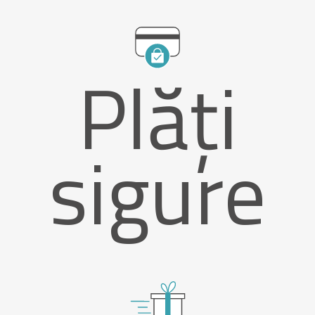
Plăți
sigure