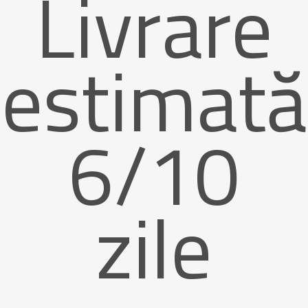
Livrare
estimată
6/10
zile