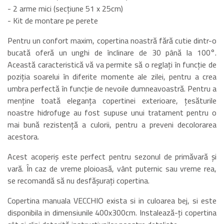
- 2 arme mici (secțiune 51 x 25cm)
- Kit de montare pe perete
Pentru un confort maxim, copertina noastră fără cutie dintr-o
bucată oferă un unghi de înclinare de 30 până la 100°.
Această caracteristică vă va permite să o reglați în funcție de
poziția soarelui în diferite momente ale zilei, pentru a crea
umbra perfectă în funcție de nevoile dumneavoastră. Pentru a
menține toată eleganța copertinei exterioare, țesăturile
noastre hidrofuge au fost supuse unui tratament pentru o
mai bună rezistență a culorii, pentru a preveni decolorarea
acestora.
Acest acoperiș este perfect pentru sezonul de primăvară și
vară. În caz de vreme ploioasă, vânt puternic sau vreme rea,
se recomandă să nu desfășurați copertina.
Copertina manuala VECCHIO exista si in culoarea bej, si este
disponibila in dimensiunile 400x300cm. Instalează-ți copertina