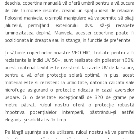
deschis, copertina manuală vă oferă umbră pentru a vă bucura
de zile frumoase însorite, creând un spațiu ideal de relaxare.
Folosind manivela, o simplă manipulare vă va permite să pliați
jaluzelul, permițând exteriorului dvs. să-și recapete
luminozitatea deplină. Manivela acestei copertine poate fi
pozitionata in dreapta sau in stanga, in functie de preferinte.
Țesăturile copertinelor noastre VECCHIO, tratate pentru a fi
rezistente la indici UV 50+, sunt realizate din poliester 100%:
acest material textil este rezistent la razele UV de la soare,
pentru a vă oferi protecție solară optimă. In plus, acest
material este si rezistent la umiditate, datorita calitatii sale
hidrofuge asigurand o protectie ridicata in cazul averselor
usoare. Cu o densitate excepțională de 320 de grame pe
metru pătrat, ruloul nostru oferă o protecție robustă
împotriva potențialelor intemperii, păstrându-și astfel
eleganța și soliditatea în timp.
Pe lângă ușurința sa de utilizare, ruloul nostru vă va permite