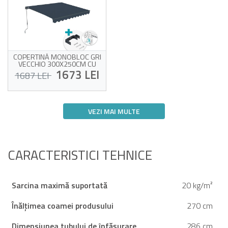
COPERTINĂ MONOBLOC GRI
VECCHIO 300X250CM CU
FIXARE PE TAVAN
1673 LEI
1687 LEI
Copertină monobloc cu
montare pe tavan
VEZI MAI MULTE
Material gri de înaltă
calitate, 320 g/m²
La tine acasă de la 24/08!
Protecție solară UV50+
Ușor de deschis și închis
CARACTERISTICI TEHNICE
Sarcina maximă suportată
20 kg/m²
Înălțimea coamei produsului
270 cm
Dimensiunea tubului de înfăşurare
286 cm