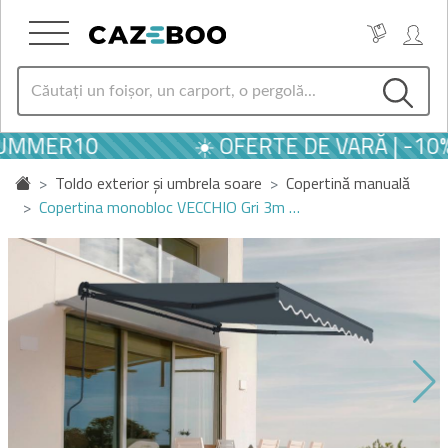
UMMER10
☀️ OFERTE DE VARĂ | -10
Toldo exterior și umbrela soare
Copertină manuală
Copertina monobloc VECCHIO Gri 3m …