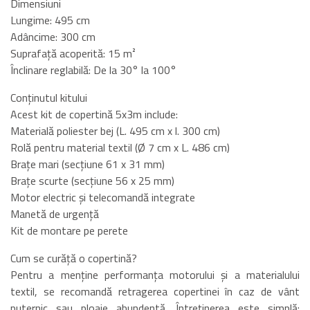
Dimensiuni
Lungime: 495 cm
Adâncime: 300 cm
Suprafață acoperită: 15 m²
Înclinare reglabilă: De la 30° la 100°
Conținutul kitului
Acest kit de copertină 5x3m include:
Materială poliester bej (L. 495 cm x l. 300 cm)
Rolă pentru material textil (Ø 7 cm x L. 486 cm)
Brațe mari (secțiune 61 x 31 mm)
Brațe scurte (secțiune 56 x 25 mm)
Motor electric și telecomandă integrate
Manetă de urgență
Kit de montare pe perete
Cum se curăță o copertină?
Pentru a menține performanța motorului și a materialului
textil, se recomandă retragerea copertinei în caz de vânt
puternic sau ploaie abundentă. Întreținerea este simplă: