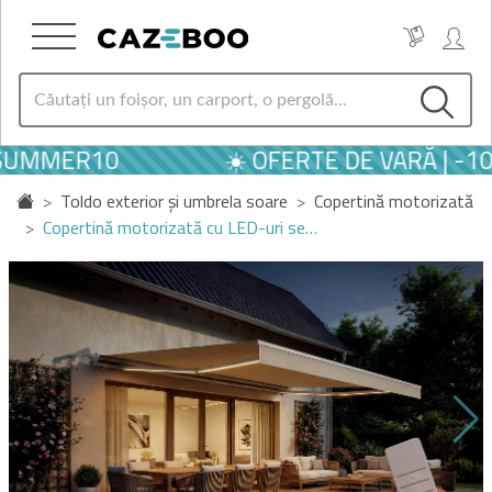
SUMMER10
☀️ OFERTE DE VARĂ | -1
Toldo exterior și umbrela soare
Copertină motorizată
Copertină motorizată cu LED-uri se…