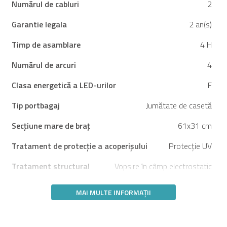
Numărul de cabluri
2
Garantie legala
2 an(s)
Timp de asamblare
4 H
Numărul de arcuri
4
Clasa energetică a LED-urilor
F
Tip portbagaj
Jumătate de casetă
Secțiune mare de braț
61x31 cm
Tratament de protecție a acoperișului
Protecție UV
Tratament structural
Vopsire în câmp electrostatic
MAI MULTE INFORMAȚII