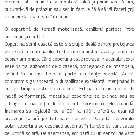
moment al zilei, într-o atmosferă caldă și primitoare. Acum,
bucurați-vă de prânzuri sau seri în familie fără să vă faceți griji
cu privire la soare sau întuneric!
O copertină de terasă motorizată: echilibrul perfect între
protecție și confort
Copertina semi-casetă este o soluție ideală pentru protejarea
eficientă a materialului textil, menținând în același timp un
design armonios. Când copertina este retrasă, materialul textil
este parțial adăpostit de o casetă, protejând-o de intemperii,
lăsând în același timp o parte din brațe vizibilă. Acest
compromis garantează o durabilitate excelentă, menținând în
același timp o estetică modernă. Echipată cu un motor de
înaltă performanță, materialul copertinei se extinde sau se
retrage în mai puțin de un minut folosind o telecomandă.
Înclinarea sa reglabilă, de la 30° la 100°, oferă cu ușurință
protecție solară pe tot parcursul zilei. Datorită senzorului
solar, copertina se deschide automat în funcție de cantitatea
de lumină solară. De asemenea, echipată cu un senzor de vânt