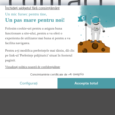
Copertină motorizată cu LED-uri semi-casetă albă FAZZIO
5x3m cu material textil bej
ANUNȚĂ-MĂ
Anunta-ma cand acest produs revine in stoc.
Plata Securizata