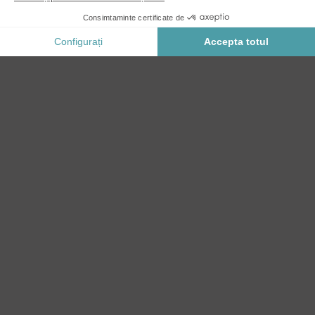
fără
VENTO
ADAUGĂ IN COŞ
contact
Plata Securizata