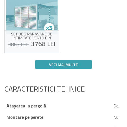
SET DE 3 PARAVANE DE
INTIMITATE VENTO DIN
ALUMINIU ALB, 92 CM -
3768 LEI
3867 LEI
PERGOLĂ BIOCLIMATICĂ PIANA
Set de 3 obloane VENTO
92cm
VEZI MAI MULTE
Racolă din aluminiu și oțel
galvanizat
Livrare estimată între 12/08 și 20/08
Ecran lateral pentru
intimitate sporită
Se închide complet pe o
parte până la 3 m
CARACTERISTICI TEHNICE
Atașarea la pergolă
Da
Montare pe perete
Nu