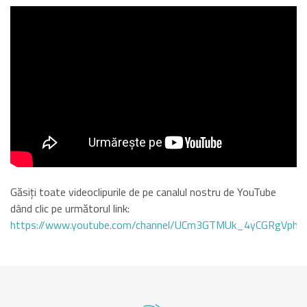
Găsiți toate videoclipurile de pe canalul nostru de YouTube
dând clic pe următorul link:
https://www.youtube.com/channel/UCm3GTMUk_4yCGRgVphi