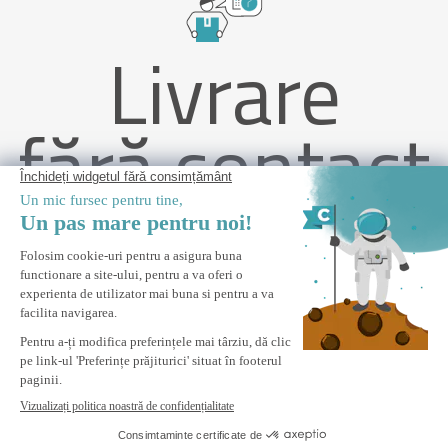
Livrare
fără contact
Pergolă bioclimatică independentă PIANA 3x3m din aluminiu gri
cu 3 lamele de intimitate
ANUNȚĂ-MĂ
Anunta-ma cand acest produs revine in stoc.
Plata Securizata