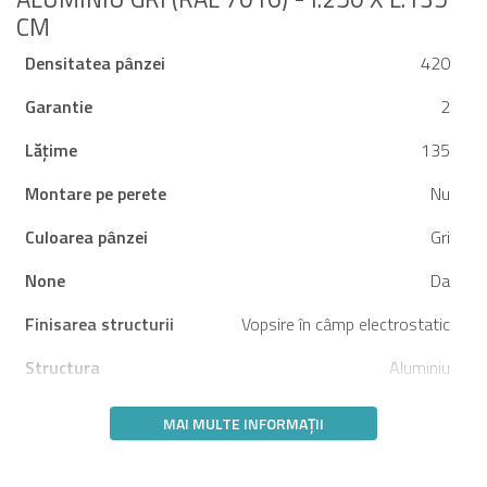
CM
Densitatea pânzei
420
Garantie
2
Lățime
135
Montare pe perete
Nu
Culoarea pânzei
Gri
None
Da
Finisarea structurii
Vopsire în câmp electrostatic
Structura
Aluminiu
MAI MULTE INFORMAȚII