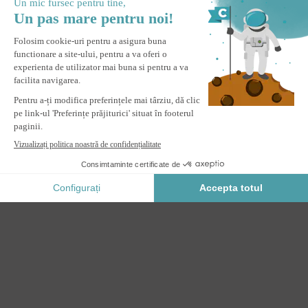
Pergolă bioclimatică motorizată independentă AGOSTA 4x3m
din aluminiu gri cu jaluzele retractabile pe latura de 3m
ADAUGĂ IN COŞ
Plata Securizata