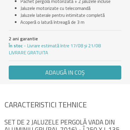
Pachet pergolă motorizată + 2 jaluzele incluse
Jaluzele motorizate cu telecomandă
Jaluzele laterale pentru intimitate completă
Acoperă o latură întreagă de 3 m
2 ani garantie
În stoc
- Livrare estimată între 17/08 și 21/08
LIVRARE GRATUITA
ADAUGĂ IN COŞ
CARACTERISTICI TEHNICE
SET DE 2 JALUZELE PERGOLĂ VADA DIN
ALUMINIU GRI (RAL 7016) - Î.250 X L.135