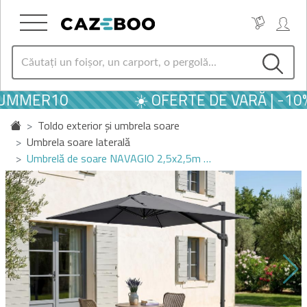
SUMMER10
☀️ OFERTE DE VARĂ | -10
Toldo exterior și umbrela soare
Umbrela soare laterală
Umbrelă de soare NAVAGIO 2,5x2,5m …