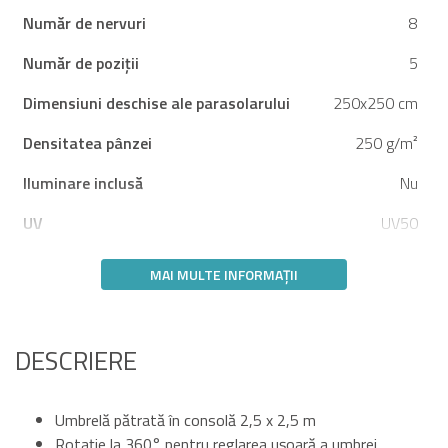
Număr de nervuri
8
Număr de poziții
5
Dimensiuni deschise ale parasolarului
250x250 cm
Densitatea pânzei
250 g/m²
Iluminare inclusă
Nu
UV
UV50
MAI MULTE INFORMAȚII
DESCRIERE
Umbrelă pătrată în consolă 2,5 x 2,5 m
Rotație la 360° pentru reglarea ușoară a umbrei