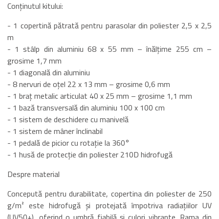
Conținutul kitului:
- 1 copertină pătrată pentru parasolar din poliester 2,5 x 2,5
m
- 1 stâlp din aluminiu 68 x 55 mm – înălțime 255 cm –
grosime 1,7 mm
- 1 diagonală din aluminiu
- 8 nervuri de oțel 22 x 13 mm – grosime 0,6 mm
- 1 braț metalic articulat 40 x 25 mm – grosime 1,1 mm
- 1 bază transversală din aluminiu 100 x 100 cm
- 1 sistem de deschidere cu manivelă
- 1 sistem de mâner înclinabil
- 1 pedală de picior cu rotație la 360°
- 1 husă de protecție din poliester 210D hidrofugă
Despre material
Concepută pentru durabilitate, copertina din poliester de 250
g/m² este hidrofugă și protejată împotriva radiațiilor UV
(UV50+), oferind o umbră fiabilă și culori vibrante. Rama din