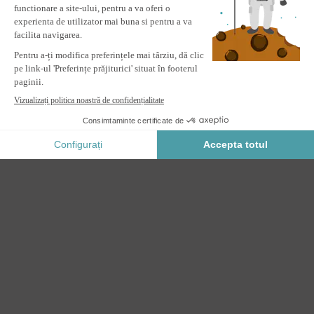
contact
Umbrelă de soare NAVAGIO 2,5x2,5m din aluminiu - rotativă și
înclinabilă la 360° - gri
ANUNȚĂ-MĂ
Anunta-ma cand acest produs revine in stoc.
Plata Securizata